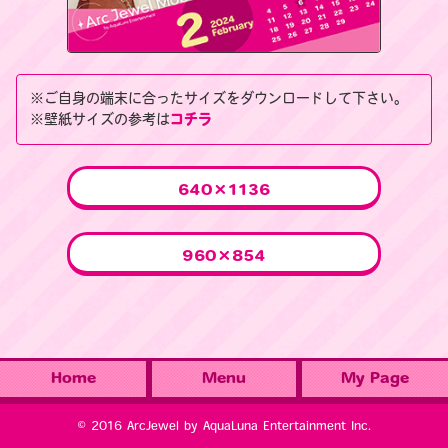
※ご自身の端末に合ったサイズをダウンロードして下さい。
※壁紙サイズの参考は
コチラ
640×1136
960×854
Home
Menu
My Page
© 2016 ArcJewel by AquaLuna Entertainment Inc.