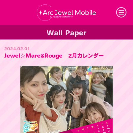
Arc Jewel Mobil
Wall Paper
2024.02.01
Jewel☆Mare&Rouge 2月カレンダー