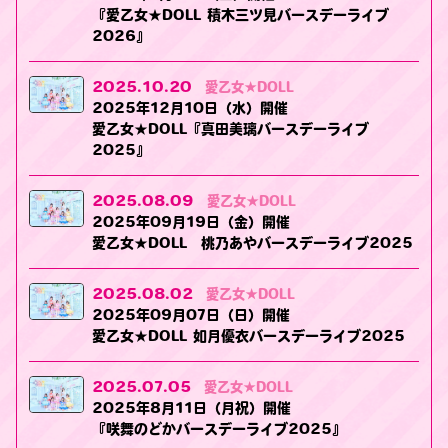
『愛乙女★DOLL 積木三ツ見バースデーライブ
2026』
2025.10.20
愛乙女★DOLL
2025年12月10日（水）開催
愛乙女★DOLL『真田美璃バースデーライブ
2025』
2025.08.09
愛乙女★DOLL
2025年09月19日（金）開催
愛乙女★DOLL 桃乃あやバースデーライブ2025
2025.08.02
愛乙女★DOLL
2025年09月07日（日）開催
愛乙女★DOLL 如月優衣バースデーライブ2025
2025.07.05
愛乙女★DOLL
2025年8月11日（月祝）開催
『咲舞のどかバースデーライブ2025』