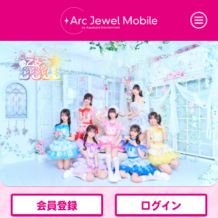
Arc Jewel Mobil
会員登録
ログイン