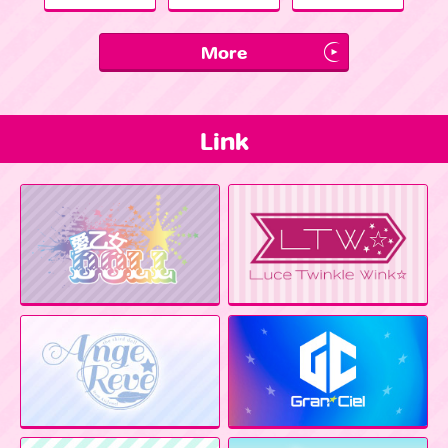
More
Link