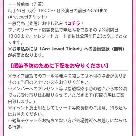
・一般前売（先着）
5月26日（水）18:00～ 各公演日の前日23:59まで
(ArcJewelチケット）
一般発売（先着）お申し込みは
コチラ
！
ファミリーマート店舗支払で申込みをできるのは公演前日
18:00まで、クレジットカード支払は公演前日23:59までとな
ります。
※お申込みには「Arc Jewel Ticket」への会員登録（無料）
が必要となります。
【感染予防のために下記をお守りください】
※ライブ観覧でのコール等発声に関しては不可の場合がありま
すので当日のアナウンスをお守りください。
※メンバーへのプレゼント等は接触感染予防の観点から本公演
でもお受け取りはお断りさせていただきます(再開の際はご案
内致します。)
※イベント演出用としてもケーキ等飲食物のご用意、持ち込み
はお控えください。
※観覧チケットをお持ちでない方が会場付近へお越しになられ
る行為。