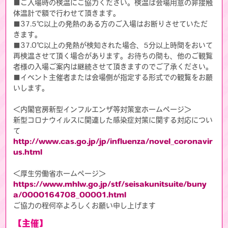
■ご入場時の検温にご協力ください。検温は会場用意の非接触
体温計で額で行わせて頂きます。
■37.5℃以上の発熱のある方のご入場はお断りさせていただ
きます。
■37.0℃以上の発熱が検知された場合、5分以上時間をおいて
再検温させて頂く場合があります。お待ちの間も、他のご観覧
者様の入場ご案内は継続させて頂きますのでご了承ください。
■イベント主催者または会場側が指定する形式での観覧をお願
いします。
＜内閣官房新型インフルエンザ等対策室ホームページ＞
新型コロナウイルスに関連した感染症対策に関する対応につい
て
http://www.cas.go.jp/jp/influenza/novel_coronavir
us.html
＜厚生労働省ホームページ＞
https://www.mhlw.go.jp/stf/seisakunitsuite/buny
a/0000164708_00001.html
ご協力の程何卒よろしくお願い申し上げます
【主催】