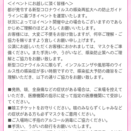
＜イベントにお越しに頂く皆様へ＞
都が発令する新型コロナウイルスの感染再拡大への防止ガイド
ラインに基づきイベントを運営いたします。
状況によってはイベント開催中止の場合もございますのであら
かじめご理解のほどよろしくお願いいたします。
お客様には、大変ご不便をお掛け致しますが、何卒ご理解・ご
協力を賜りますよう宜しくお願い申し上げます。
公演にお越しいただくお客様におかれましては、マスクをご準
備ください。また手洗いや、うがいなど、感染防止策へのご理
解とご協力をお願い致します。
新型コロナウイルスに限らず、インフルエンザや風邪等のウイ
ルス性の感染症が多い時期ですので、感染拡大予防の趣旨をご
理解いただき、以下の通りご協力をお願い致します。
■発熱、咳、全身痛などの症状がある場合は、ご来場を控えて
いただき、医療機関の指示に従って指定の医療機関にて受診し
てください。
■咳エチケットをお守りください。咳のみならずくしゃみなど
の症状がある方も必ずマスクをご着用ください。
■ご入場時に手指のアルコール消毒にご協力ください。
■手洗い、うがいの励行をお願いいたします。