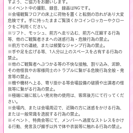
すよう、ご協力をお願いします。
※イベント中の撮影、録音、録画はNGです。
※会場観覧フロアの床上に荷物を置くと転倒の恐れがあり大変
危険です。手に持ったままご覧頂くかコインロッカーやクロー
クをご利用ください。
※リフト、モッシュ、前方へ走り込む、前方へ圧縮する行為
等、他のご観覧者さまへの迷惑行為・危険行為の禁止。
※前方での連続、または頻繁なジャンプ行為の禁止。
※手や足を広げる等、1人分以上のスペースを占有する行為の
禁止。
※他のご観覧者へぶつかる等の不快な接触、割り込み、泥酔、
その他怪我やお客様同士のトラブルに繋がる危険行為全般・発
言等の禁止。
※柵や機材へ上る、寄り掛かる等会場設備の破損や出演者の怪
我等に繋がる行為の禁止。
※極端に端に眩しい発光物の使用は、客席後方にて行ってくだ
さい。
※会場内、または会場周辺で、近隣の方に迷惑をかける行為、
または一般常識を逸脱する行為の禁止。
※イベント、特典会等にて、メンバーへ過度なストレスをかけ
る行動、発言及び握手以外で体や衣装等に触れる行為の禁止。