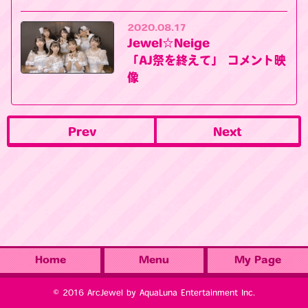
2020.08.17
Jewel☆Neige
「AJ祭を終えて」 コメント映
像
Prev
Next
Home
Menu
My Page
© 2016 ArcJewel by AquaLuna Entertainment Inc.